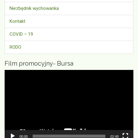
Niezbędnik wychowanka
Kontakt
COVID – 19
RODO
Film promocyjny- Bursa
Odtwarzacz
video
00:00
02:49