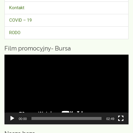
Kontakt
COVID – 19
RODO
Film promocyjny- Bursa
Odtwarzacz
video
00:00
02:49