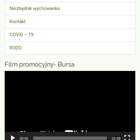
Niezbędnik wychowanka
Kontakt
COVID – 19
RODO
Film promocyjny- Bursa
Odtwarzacz
video
00:00
02:49