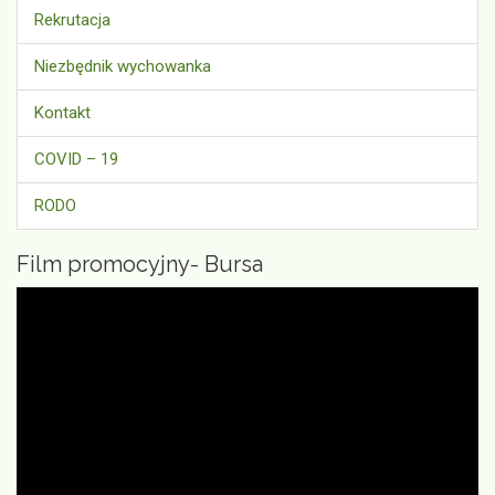
Rekrutacja
Niezbędnik wychowanka
Kontakt
COVID – 19
RODO
Film promocyjny- Bursa
Odtwarzacz
video