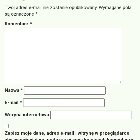
Twój adres e-mail nie zostanie opublikowany.
Wymagane pola
są oznaczone
*
Komentarz
*
Nazwa
*
E-mail
*
Witryna internetowa
Zapisz moje dane, adres e-mail i witrynę w przeglądarce
aby wypełnić dane podczas pisania kolejnych komentarzy.