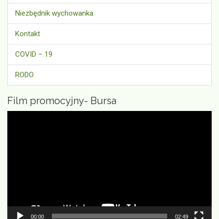
Niezbędnik wychowanka
Kontakt
COVID – 19
RODO
Film promocyjny- Bursa
Odtwarzacz
video
00:00
02:49