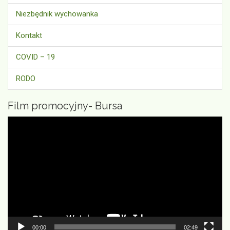
Niezbędnik wychowanka
Kontakt
COVID – 19
RODO
Film promocyjny- Bursa
Odtwarzacz
video
00:00
02:49